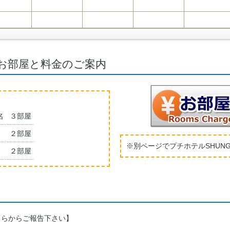
Iお部屋と料金のご案内
名
３部屋
２部屋
※別ページでプチホテルSHUN
２部屋
ちらからご報告下さい】