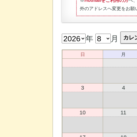
※
Hotmailをご利用の方
へ
外のアドレスへ変更をお願
年
月
カレン
日
月
3
4
10
11