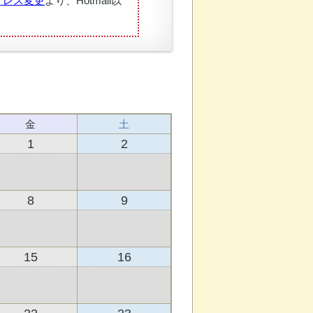
ドレス変更
より、Hotmail以
金
土
1
2
8
9
15
16