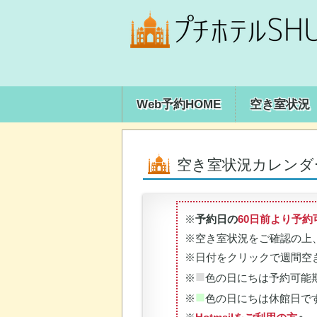
Web予約HOME
空き室状況
空き室状況カレンダ
※
予約日の
60日前より予約
※空き室状況をご確認の上
※日付をクリックで週間空
■
※
色の日にちは予約可能
■
※
色の日にちは休館日で