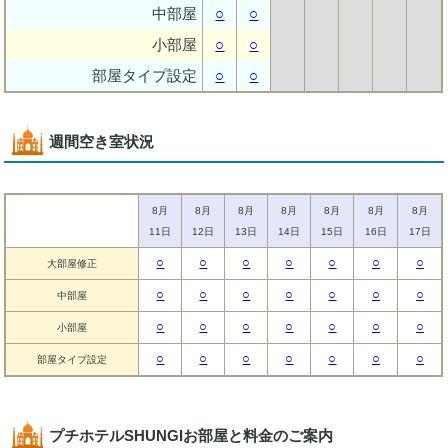
中部屋
○
○
小部屋
○
○
部屋タイプ設定
○
○
週間空き室状況
8月
8月
8月
8月
8月
8月
8月
11日
12日
13日
14日
15日
16日
17日
○
○
○
○
○
○
○
大部屋修正
○
○
○
○
○
○
○
中部屋
○
○
○
○
○
○
○
小部屋
○
○
○
○
○
○
○
部屋タイプ設定
プチホテルSHUNGIお部屋と料金のご案内