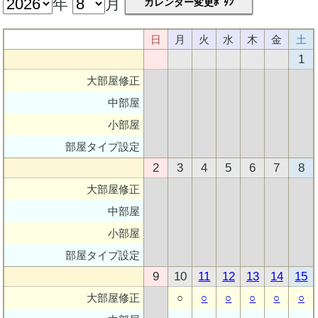
年
月
カレンダー変更ﾎﾞﾀﾝ
日
月
火
水
木
金
土
1
大部屋修正
中部屋
小部屋
部屋タイプ設定
2
3
4
5
6
7
8
大部屋修正
中部屋
小部屋
部屋タイプ設定
9
10
11
12
13
14
15
大部屋修正
○
○
○
○
○
○