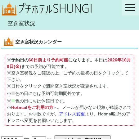
空き室状況
空き室状況カレンダー
※
予約日の
60日前より予約可能
になります。
本日は
2026年10月
9日(金)
までの予約が可能です。
※空き室状況をご確認の上、ご予約の最初の日をクリックして
下さい。
※日付をクリックで週間空き室状況が変更されます。
■
※
色の日にちは予約可能期間外です。
■
※
色の日にちは休館日です。
※
Hotmailをご利用の方
へ、メールが届かない現象が確認されて
おります。お手数ですが、
アドレス変更
より、Hotmail以外のア
ドレスへ変更をお願いいたします。