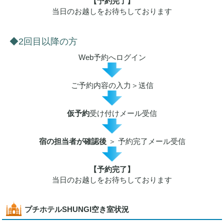
【予約完了】
当日のお越しをお待ちしております
2回目以降の方
Web予約へログイン
ご予約内容の入力＞送信
仮予約
受け付けメール受信
宿の担当者が確認後
＞ 予約完了メール受信
【予約完了】
当日のお越しをお待ちしております
プチホテルSHUNGI空き室状況