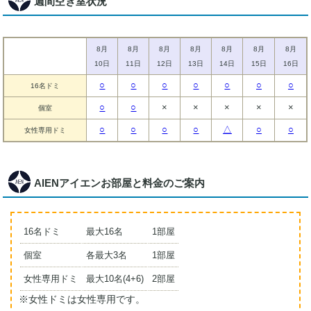
週間空き室状況
8月
8月
8月
8月
8月
8月
8月
10日
11日
12日
13日
14日
15日
16日
○
○
○
○
○
○
○
16名ドミ
○
○
×
×
×
×
×
個室
○
○
○
○
△
○
○
女性専用ドミ
AIENアイエンお部屋と料金のご案内
16名ドミ
最大16名
1部屋
個室
各最大3名
1部屋
女性専用ドミ
最大10名(4+6)
2部屋
※女性ドミは女性専用です。