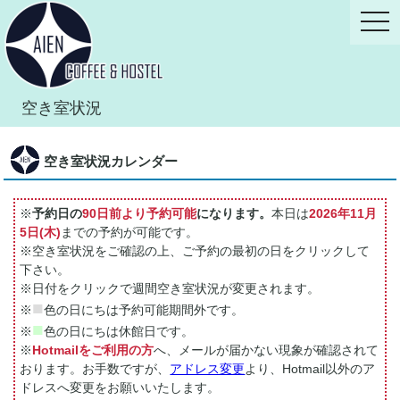
空き室状況
空き室状況カレンダー
※
予約日の
90日前より予約可能
になります。
本日は
2026年11月
5日(木)
までの予約が可能です。
※空き室状況をご確認の上、ご予約の最初の日をクリックして
下さい。
※日付をクリックで週間空き室状況が変更されます。
■
※
色の日にちは予約可能期間外です。
■
※
色の日にちは休館日です。
※
Hotmailをご利用の方
へ、メールが届かない現象が確認されて
おります。お手数ですが、
アドレス変更
より、Hotmail以外のア
ドレスへ変更をお願いいたします。