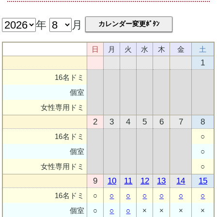
年
月
カレンダー変更ﾎﾞﾀﾝ
日
月
火
水
木
金
土
1
16名ドミ
個室
女性専用ドミ
2
3
4
5
6
7
8
16名ドミ
○
個室
○
女性専用ドミ
○
9
10
11
12
13
14
15
16名ドミ
○
○
○
○
○
○
○
個室
○
○
○
×
×
×
×