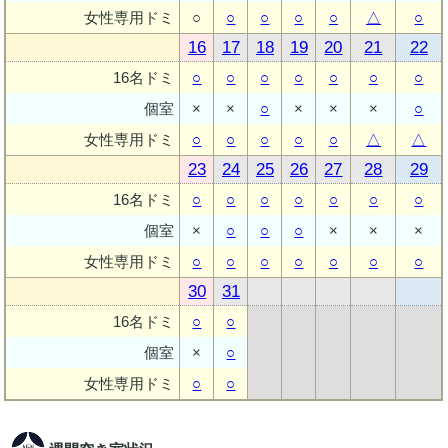
女性専用ドミ
○
○
○
○
○
△
○
16
17
18
19
20
21
22
16名ドミ
○
○
○
○
○
○
○
個室
×
×
○
×
×
×
○
女性専用ドミ
○
○
○
○
○
△
△
23
24
25
26
27
28
29
16名ドミ
○
○
○
○
○
○
○
個室
×
○
○
○
×
×
×
女性専用ドミ
○
○
○
○
○
○
○
30
31
16名ドミ
○
○
個室
×
○
女性専用ドミ
○
○